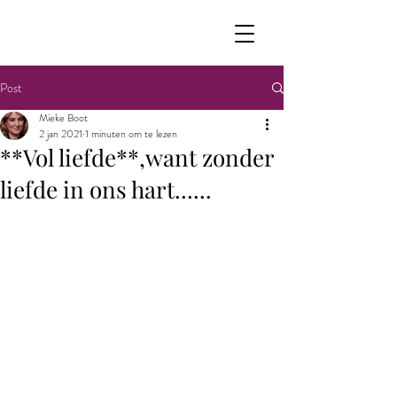
Post
Mieke Boot
2 jan 2021
1 minuten om te lezen
**Vol liefde**,want zonder
liefde in ons hart......