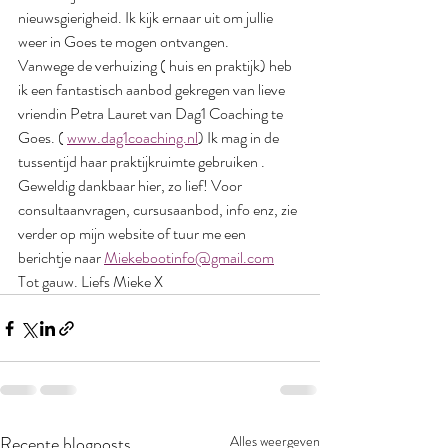
nieuwsgierigheid. Ik kijk ernaar uit om jullie 
weer in Goes te mogen ontvangen.
Vanwege de verhuizing ( huis en praktijk) heb 
ik een fantastisch aanbod gekregen van lieve 
vriendin Petra Lauret van Dag1 Coaching te 
Goes. ( 
www.dag1coaching.nl
) Ik mag in de 
tussentijd haar praktijkruimte gebruiken . 
Geweldig dankbaar hier, zo lief! Voor 
consultaanvragen, cursusaanbod, info enz, zie 
verder op mijn website of tuur me een 
berichtje naar 
Miekebootinfo@gmail.com
Tot gauw. Liefs Mieke X 
Recente blogposts
Alles weergeven