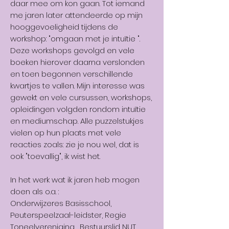
daar mee om kon gaan. Tot iemand
me jaren later attendeerde op mijn
hooggevoeligheid tijdens de
workshop: "omgaan met je intuïtie ".
Deze workshops gevolgd en vele
boeken hierover daarna verslonden
en toen begonnen verschillende
kwartjes te vallen. Mijn interesse was
gewekt en vele cursussen, workshops,
opleidingen volgden rondom intuïtie
en mediumschap. Alle puzzelstukjes
vielen op hun plaats met vele
reacties zoals: zie je nou wel, dat is
ook "toevallig", ik wist het.
In het werk wat ik jaren heb mogen
doen als o.a. :
Onderwijzeres Basisschool,
Peuterspeelzaal-leidster, Regie
Toneelvereniging , Bestuurslid NUT