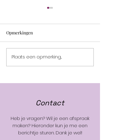
Opmerkingen
Vakantie **
Plaats een opmerking...
2 Prachtige beurzen in
2024
Contact
Heb je vragen? Wil je een afspraak
maken? Hieronder kun je me een
berichtje sturen. Dank je wel!