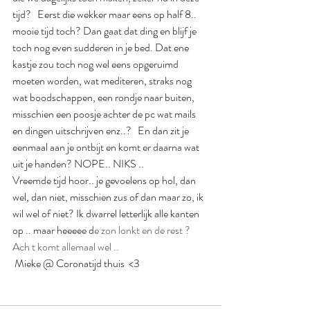
tijd?   Eerst die wekker maar eens op half 8.. 
mooie tijd toch? Dan gaat dat ding en blijf je 
toch nog even sudderen in je bed. Dat ene 
kastje zou toch nog wel eens opgeruimd 
moeten worden, wat mediteren, straks nog 
wat boodschappen, een rondje naar buiten,  
misschien een poosje achter de pc wat mails 
en dingen uitschrijven enz..?   En dan zit je 
eenmaal aan je ontbijt en komt er daarna wat 
uit je handen? NOPE.. NIKS ..
Vreemde tijd hoor.. je gevoelens op hol, dan 
wel, dan niet, misschien zus of dan maar zo, ik 
wil wel of niet? Ik dwarrel letterlijk alle kanten 
op .. maar heeeee d
e zon lonkt en de rest ? 
Ach t komt allemaal wel .. 
 Mieke @ Coronatijd thuis  <3 