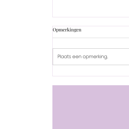
Opmerkingen
Plaats een opmerking...
Go with the flow..