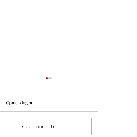
Opmerkingen
Vakantie **
Plaats een opmerking...
2 Prachtige beurzen in
2024