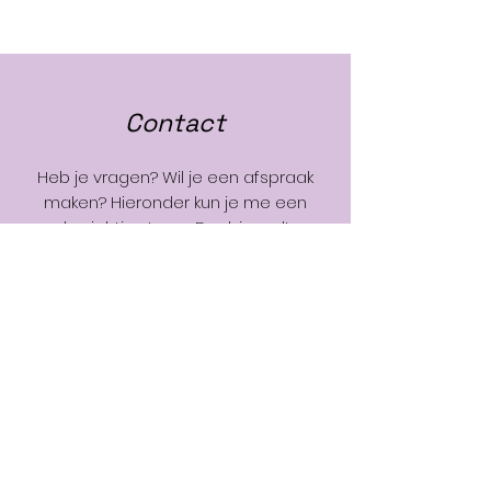
Contact
Heb je vragen? Wil je een afspraak
maken? Hieronder kun je me een
berichtje sturen. Dank je wel!
Naam + telefoonnummer